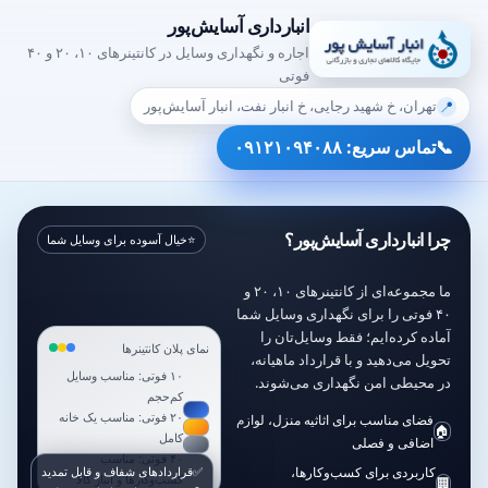
انبارداری آسایش‌پور
اجاره و نگهداری وسایل در کانتینرهای ۱۰، ۲۰ و ۴۰
فوتی
📍
تهران، خ شهید رجایی، خ انبار نفت، انبار آسایش‌پور
📞
تماس سریع: ۰۹۱۲۱۰۹۴۰۸۸
چرا انبارداری آسایش‌پور؟
⭐
خیال آسوده برای وسایل شما
ما مجموعه‌ای از کانتینرهای ۱۰، ۲۰ و
۴۰ فوتی را برای نگهداری وسایل شما
آماده کرده‌ایم؛ فقط وسایل‌تان را
نمای پلان کانتینرها
تحویل می‌دهید و با قرارداد ماهیانه،
۱۰ فوتی: مناسب وسایل
در محیطی امن نگهداری می‌شوند.
کم‌حجم
۲۰ فوتی: مناسب یک خانه
فضای مناسب برای اثاثیه منزل، لوازم
🏠
کامل
اضافی و فصلی
۴۰ فوتی: مناسب
کاربردی برای کسب‌وکارها،
✅
قراردادهای شفاف و قابل تمدید
کسب‌وکارها و انبار کالا
🏢