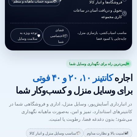
💳
تسویه حساب ماهیانه و منظم
فروشگاه‌ها و انبار کالا
تحویل و دریافت آسان در ساعات
🕒
کاری مجموعه
فضای
مناسب اسباب‌کشی، بازسازی منزل،
توجه ویژه به
📦
اختصاصی
🛡️
جابه‌جایی یا کمبود فضا
سلامت وسایل
شما
ایمن‌ترین راه برای نگهداری وسایل شما
اجاره
کانتینر ۱۰، ۲۰ و ۴۰ فوتی
برای وسایل منزل و کسب‌وکار شما
در انبارداری آسایش‌پور، وسایل منزل، اداری و فروشگاهی شما در
کانتینرهای استاندارد، تمیز و امن، به‌صورت ماهیانه نگهداری
می‌شود؛ بدون دغدغه فضا، رطوبت یا امنیت.
📦
🔐
امنیت بالا و نظارت مداوم
مناسب وسایل منزل و انبار کالا